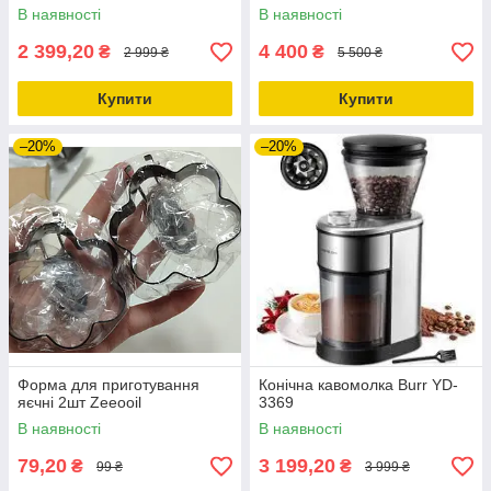
В наявності
В наявності
2 399,20
4 400
₴
₴
2 999 ₴
5 500 ₴
Купити
Купити
–20%
–20%
Форма для приготування
Конічна кавомолка Burr YD-
яєчні 2шт Zeeooil
3369
В наявності
В наявності
79,20
3 199,20
₴
₴
99 ₴
3 999 ₴