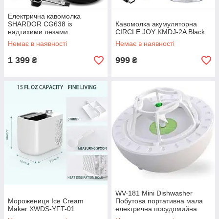
Електрична кавомолка
SHARDOR CG638 із
Кавомолка акумуляторна
надтихими лезами
CIRCLE JOY KMDJ-2A Black
Немає в наявності
Немає в наявності
1 399
999
₴
₴
WV-181 Mini Dishwasher
Морожениця Ice Cream
Побутова портативна мала
Maker XWDS-YFT-01
електрична посудомийна
машина