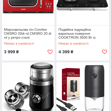
Мікрохвильова піч Comfee
Подвійна індукційна
CMSRO 20di rd CMSRO 20 di
варильна поверхня
rd у ретро-стилі
COOKTRON 3500 Вт із
сенсорним/кнопковим
Немає в наявності
Немає в наявності
таймером FS-IRC112
3 999
4 399
₴
₴