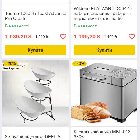
Wildone FLATWARE DC04 12
Тостер 1000 Вт Toast Advance
наборів столових приборів із
Pro Create
нержавіючої сталі на 60
предметів
В наявності
В наявності
1 039,20
1 199,20
₴
₴
1 299 ₴
1 499 ₴
Купити
Купити
–20%
–20%
Kitcanis хлібопічка MBF-013
3-ярусна підставка DEELIA
650w