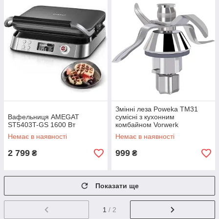
Змінні леза Poweka TM31
Вафельниця AMEGAT
сумісні з кухонним
ST5403T-GS 1600 Вт
комбайном Vorwerk
Thermomix
Немає в наявності
Немає в наявності
2 799
999
₴
₴
Показати ще
1
/ 2