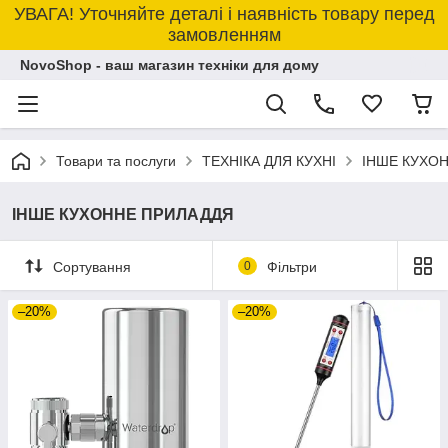
УВАГА! Уточняйте деталі і наявність товару перед
замовленням
NovoShop - ваш магазин техніки для дому
Товари та послуги
ТЕХНІКА ДЛЯ КУХНІ
ІНШЕ КУХО
ІНШЕ КУХОННЕ ПРИЛАДДЯ
Сортування
0
Фільтри
–20%
–20%