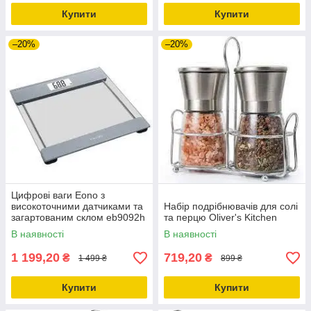
Купити
Купити
–20%
–20%
Цифрові ваги Eono з
високоточними датчиками та
Набір подрібнювачів для солі
загартованим склом eb9092h
та перцю Oliver's Kitchen
В наявності
В наявності
1 199,20
719,20
₴
₴
1 499 ₴
899 ₴
Купити
Купити