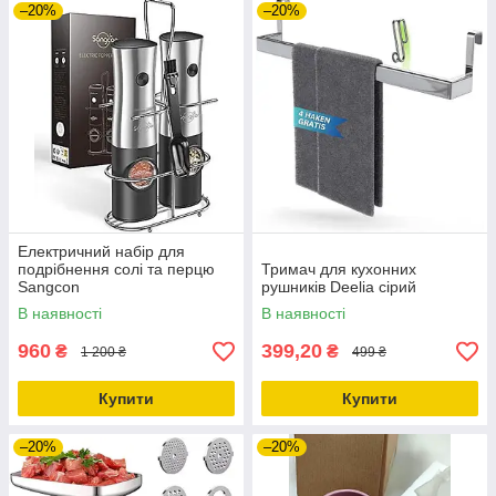
–20%
–20%
Електричний набір для
подрібнення солі та перцю
Тримач для кухонних
Sangcon
рушників Deelia сірий
В наявності
В наявності
960
399,20
₴
₴
1 200 ₴
499 ₴
Купити
Купити
–20%
–20%