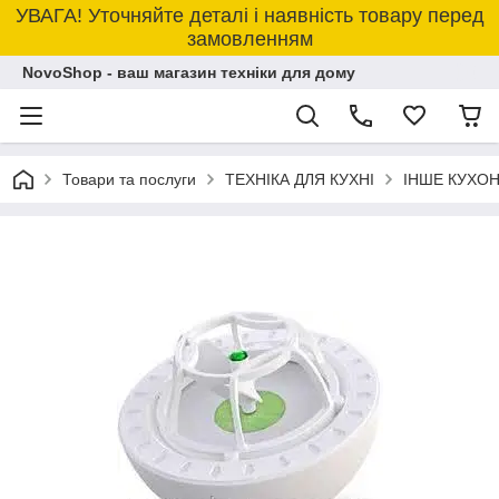
УВАГА! Уточняйте деталі і наявність товару перед
замовленням
NovoShop - ваш магазин техніки для дому
Товари та послуги
ТЕХНІКА ДЛЯ КУХНІ
ІНШЕ КУХО