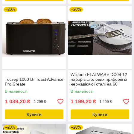
–20%
–20%
Wildone FLATWARE DC04 12
Тостер 1000 Вт Toast Advance
наборів столових приборів із
Pro Create
нержавіючої сталі на 60
предметів
В наявності
В наявності
1 039,20
1 199,20
₴
₴
1 299 ₴
1 499 ₴
Купити
Купити
–20%
–20%