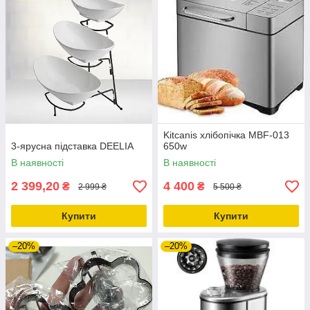
Kitcanis хлібопічка MBF-013
3-ярусна підставка DEELIA
650w
В наявності
В наявності
2 399,20
4 400
₴
₴
2 999 ₴
5 500 ₴
Купити
Купити
–20%
–20%