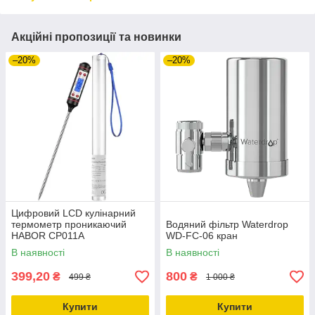
Акційні пропозиції та новинки
–20%
–20%
Цифровий LCD кулінарний
термометр проникаючий
Водяний фільтр Waterdrop
HABOR CP011A
WD-FC-06 кран
В наявності
В наявності
399,20
800
₴
₴
499 ₴
1 000 ₴
Купити
Купити