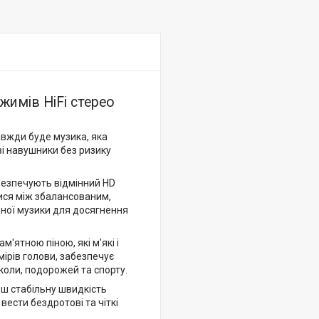
жимів HiFi стерео
завжди буде музика, яка
і навушники без ризику
безпечують відмінний HD
тися між збалансованим,
зної музики для досягнення
'ятною піною, які м'які і
ірів голови, забезпечує
школи, подорожей та спорту.
ьш стабільну швидкість
ести бездротові та чіткі