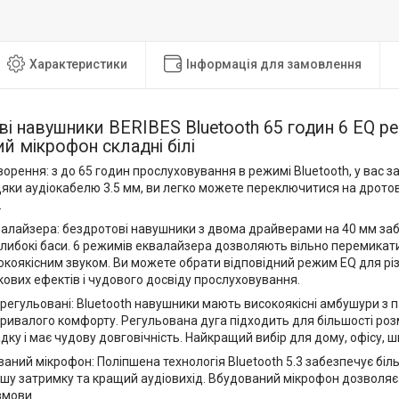
Характеристики
Інформація для замовлення
і навушники BERIBES Bluetooth 65 годин 6 EQ ре
й мікрофон складні білі
ворення: з до 65 годин прослуховування в режимі Bluetooth, у вас 
дяки аудіокабелю 3.5 мм, ви легко можете переключитися на дротов
.
валайзера: бездротові навушники з двома драйверами на 40 мм за
 глибокі баси. 6 режимів еквалайзера дозволяють вільно перемика
окоякісним звуком. Ви можете обрати відповідний режим EQ для рі
кових ефектів і чудового досвіду прослуховування.
регульовані: Bluetooth навушники мають високоякісні амбушури з пам
ривалого комфорту. Регульована дуга підходить для більшості розм
дку і має чудову довговічність. Найкращий вибір для дому, офісу, 
ований мікрофон: Поліпшена технологія Bluetooth 5.3 забезпечує біл
шу затримку та кращий аудіовихід. Вбудований мікрофон дозволяє в
змови.