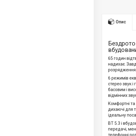
Опис
Бездротов
вбудовани
65 годин відт
надихає. Зав
розрядження
6 режимів ек
стерео звук і
басовим і вис
відмінних зву
Комфортні та 
дихаючі для т
ідеальну поса
BT 5.3 і вбуд
передачі, мен
телефонні ро