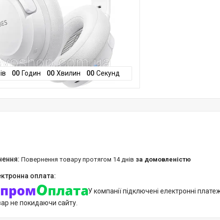
ів
0
0
Годин
0
0
Хвилин
0
0
Секунд
повернення товару протягом 14 днів
за домовленістю
У компанії підключені електронні плате
вар не покидаючи сайту.