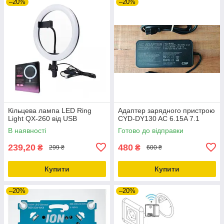
–20%
–20%
Кільцева лампа LED Ring
Адаптер зарядного пристрою
Light QX-260 від USB
CYD-DY130 AC 6.15A 7.1
В наявності
Готово до відправки
239,20
480
₴
₴
299 ₴
600 ₴
Купити
Купити
–20%
–20%