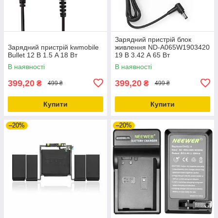
Зарядний пристрій блок
Зарядний пристрій kwmobile
живлення ND-A065W1903420
Bullet 12 В 1.5 A 18 Вт
19 В 3.42 А 65 Вт
В наявності
В наявності
399,20
399,20
₴
₴
499 ₴
499 ₴
Купити
Купити
–20%
–20%