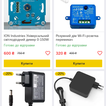
ION Industries Універсальний
Розумний дім Wi-Fi-розетка
світлодіодний димер 0-150W
перемикач
Готово до відправки
Готово до відправки
600
320
₴
₴
750 ₴
400 ₴
Купити
Купити
–20%
–20%