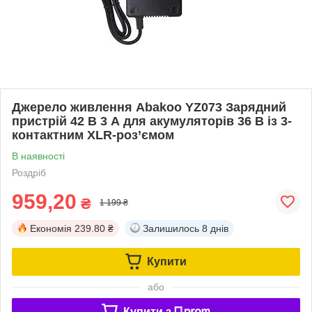
Джерело живлення Abakoo YZ073 Зарядний
пристрій 42 В 3 А для акумуляторів 36 В із 3-
контактним XLR-роз’ємом
В наявності
Роздріб
959,20
₴
1 199 ₴
Економія
239.80 ₴
Залишилось
8 днів
Купити
або
Купити з