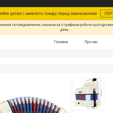
няйте деталі і наявність товару перед замовленням
ПЕР
ення та повідомлення, оскільки за її графіком роботи сьогодні в
день.
Головна
Про нас