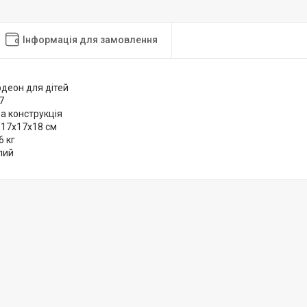
Інформація для замовлення
рдеон для дітей
7
а конструкція
 17х17х18 см
6 кг
ілий