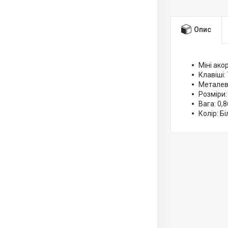
Опис
Міні ако
Клавіші: 
Металев
Розміри:
Вага: 0,8
Колір: Б