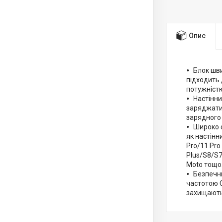
Опис
Блок шв
підходить 
потужністю
Настінни
заряджати 
зарядного
Широко 
як настінн
Pro/11 Pro
Plus/S8/S7
Moto тощо
Безпечни
частотою С
захищають 