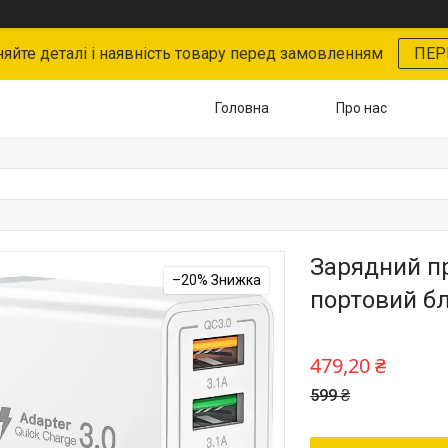
няйте деталі і наявність товару перед замовленням
ПЕР
Головна
Про нас
Зарядний пр
–20%
портовий б
479,20 ₴
599 ₴