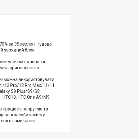
0% за 35 хвилин. Чудово
ний зарядний блок
користувачам одночасно
міна оригінального
ою можна використовувати
ini/12 Pro/12 Pro Max/11/11
alaxy S9 Plus/S9/S8
, HTC10, HTC One A9/M9,
р працює з напругою та
удовані засоби захисту
откого замикання.