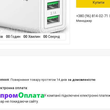
Купити
+380 (96) 814-02-71
Менеджер
ів
0
0
Годин
0
0
Хвилин
0
0
Секунд
повернення товару протягом 14 днів
за домовленістю
У компанії підключені електронні плате
вар не покидаючи сайту.