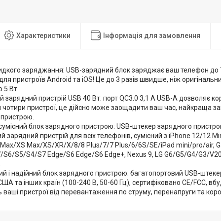
Характеристики
Інформація для замовлення
идкого заряджання: USB-зарядний блок заряджає ваш телефон до 7
для пристроїв Android та iOS! Це до 3 разів швидше, ніж оригіналь
 5 Вт.
й зарядний пристрій USB 40 Вт: порт QC3.0 3,1 A USB-A дозволяє 
чотири пристрої, це дійсно може заощадити ваш час, найкраща за
 пристрою.
сумісний блок зарядного пристрою: USB-штекер зарядного пристр
ий зарядний пристрій для всіх телефонів, сумісний з iPhone 12/12 M
 Max/XS Max/XS/XR/X/8/8 Plus/7/7 Plus/6/6S/SE/iPad mini/pro/air, G
/S6/S5/S4/S7 Edge/S6 Edge/S6 Edge+, Nexus 9, LG G6/G5/G4/G3/V20
.
й і надійний блок зарядного пристрою: багатопортовий USB-штеке
ША та інших країн (100-240 В, 50-60 Гц), сертифіковано CE/FCC, вб
ваші пристрої від перевантаження по струму, перенапруги та кор