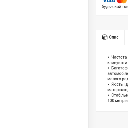
будь-який то
Опис
Частота 
клонувати 
Багатофу
автомобіль
малого ра
Якість і
матеріалів
Стабільн
100 метрів