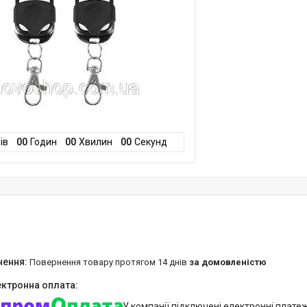
ів
0
0
Годин
0
0
Хвилин
0
0
Секунд
повернення товару протягом 14 днів
за домовленістю
У компанії підключені електронні плате