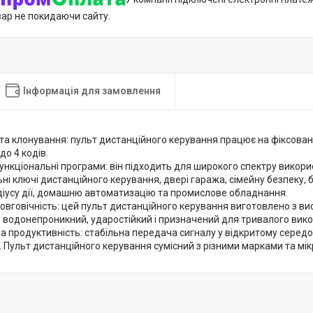
вар не покидаючи сайту.
Інформація для замовлення
та клонування: пульт дистанційного керування працює на фіксовані
до 4 кодів.
нкціональні програми: він підходить для широкого спектру викор
ні ключі дистанційного керування, двері гаража, сімейну безпеку,
діусу дії, домашню автоматизацію та промислове обладнання.
 довговічність: цей пульт дистанційного керування виготовлено з ви
, водонепроникний, ударостійкий і призначений для тривалого вик
а продуктивність: стабільна передача сигналу у відкритому середов
. Пульт дистанційного керування сумісний з різними марками та м