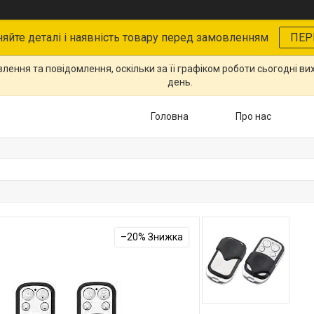
няйте деталі і наявність товару перед замовленням
ПЕР
ення та повідомлення, оскільки за її графіком роботи сьогодні в
день.
Головна
Про нас
–20%