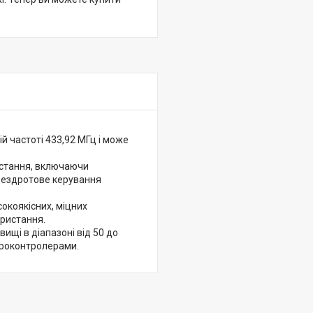
й частоті 433,92 МГц і може
истання, включаючи
 бездротове керування
сокоякісних, міцних
ористання.
ищі в діапазоні від 50 до
ікроконтролерами.