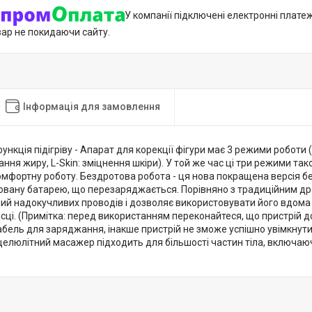
У компанії підключені електронні плате
вар не покидаючи сайту.
Інформація для замовлення
ункція підігріву - Апарат для корекції фігури має 3 режими роботи
ання жиру, L-Skin: зміцнення шкіри). У той же час ці три режими та
омфортну роботу. Бездротова робота - ця нова покращена версія 
довану батарею, що перезаряджається. Порівняно з традиційним д
ий надокучливих проводів і дозволяє використовувати його вдома аб
сці. (Примітка: перед використанням переконайтеся, що пристрій 
абель для заряджання, інакше пристрій не зможе успішно увімкнут
ицелюлітний масажер підходить для більшості частин тіла, включаючи 