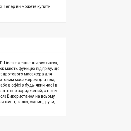
жі. Тепер ви можете купити
 (D-Lines: зменшення розтяжок,
кож мають функцію підігріву, що
бездротового масажера для
ротовим масажером для тіла,
о в офісі в будь-який час і в
достатньо заряджений, а потім
ися) Використання на всьому
живіт, талію, сідниці, руки,