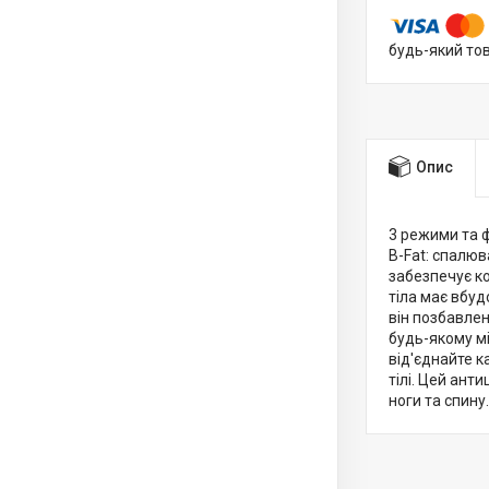
будь-який то
Опис
3 режими та ф
B-Fat: спалюв
забезпечує к
тіла має вбу
він позбавлен
будь-якому мі
від'єднайте к
тілі. Цей ант
ноги та спину.