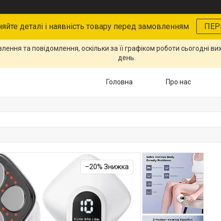
няйте деталі і наявність товару перед замовленням
ПЕР
ення та повідомлення, оскільки за її графіком роботи сьогодні в
день.
Головна
Про нас
–20%