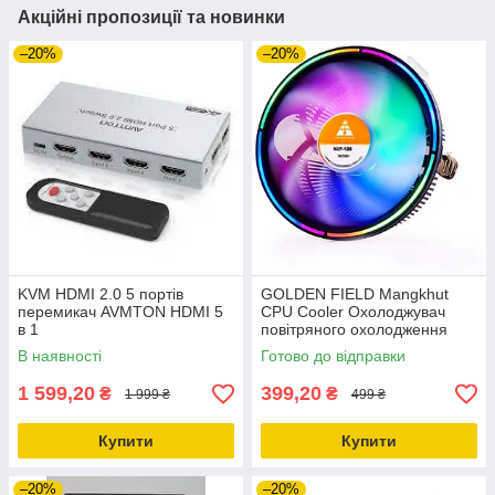
Акційні пропозиції та новинки
–20%
–20%
KVM HDMI 2.0 5 портів
GOLDEN FIELD Mangkhut
перемикач AVMTON HDMI 5
CPU Cooler Охолоджувач
в 1
повітряного охолодження
процесора з вентилятором
В наявності
Готово до відправки
RGB Радіатор
1 599,20
399,20
₴
₴
1 999 ₴
499 ₴
Купити
Купити
–20%
–20%