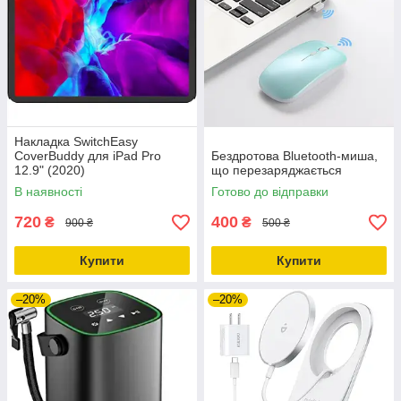
Накладка SwitchEasy
CoverBuddy для iPad Pro
Бездротова Bluetooth-миша,
12.9" (2020)
що перезаряджається
В наявності
Готово до відправки
720
400
₴
₴
900 ₴
500 ₴
Купити
Купити
–20%
–20%