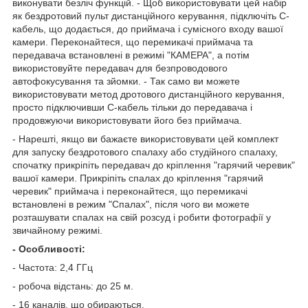
виконувати безліч функцій. - Щоб використовувати цей набір
як бездротовий пульт дистанційного керування, підключіть C-
кабель, що додається, до приймача і сумісного входу вашої
камери. Переконайтеся, що перемикачі приймача та
передавача встановлені в режимі "КАМЕРА", а потім
використовуйте передавач для безпроводового
автофокусування та зйомки. - Так само ви можете
використовувати метод дротового дистанційного керування,
просто підключивши C-кабель тільки до передавача і
продовжуючи використовувати його без приймача.
- Нарешті, якщо ви бажаєте використовувати цей комплект
для запуску бездротового спалаху або студійного спалаху,
спочатку прикріпіть передавач до кріплення "гарячий черевик"
вашої камери. Прикріпіть спалах до кріплення "гарячий
черевик" приймача і переконайтеся, що перемикачі
встановлені в режим "Спалах", після чого ви можете
розташувати спалах на свій розсуд і робити фотографії у
звичайному режимі.
- Особливості:
- Частота: 2,4 ГГц
- робоча відстань: до 25 м.
- 16 каналів, що обираються.