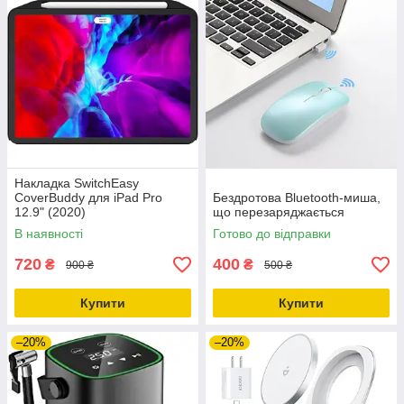
Накладка SwitchEasy
CoverBuddy для iPad Pro
Бездротова Bluetooth-миша,
12.9" (2020)
що перезаряджається
В наявності
Готово до відправки
720
400
₴
₴
900 ₴
500 ₴
Купити
Купити
–20%
–20%