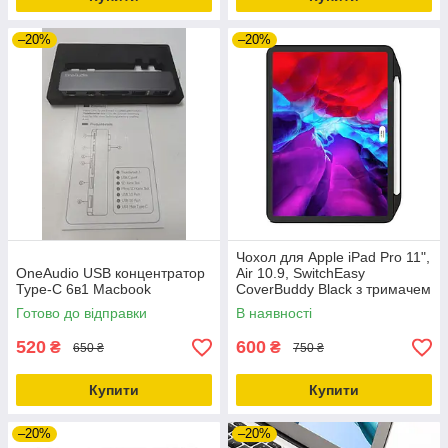
–20%
–20%
Чохол для Apple iPad Pro 11",
OneAudio USB концентратор
Air 10.9, SwitchEasy
Type-C 6в1 Macbook
CoverBuddy Black з тримачем
для Apple Pencil
Готово до відправки
В наявності
520
600
₴
₴
650 ₴
750 ₴
Купити
Купити
–20%
–20%