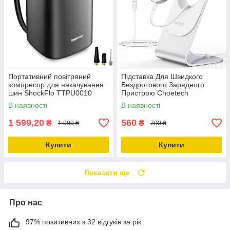
Портативний повітряний
Підставка Для Швидкого
компресор для накачування
Бездротового Зарядного
шин ShockFlo TTPU0010
Пристрою Choetech
В наявності
В наявності
1 599,20
560
₴
₴
1 999 ₴
700 ₴
Купити
Купити
Показати ще
Про нас
97% позитивних з 32 відгуків за рік