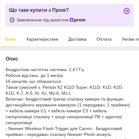
Що таке купити з Пром?
Замовлення під захистом
Опис
Характеристики
Доставка
Оплата
Умови п
Опис
Бездротова частотна система: 2,4 ГГц
Робоча відстань: до 1 метра
16 каналів, що обираються
Також сумісний з: Pentax K2 K11D Super, K11D, K1D, K2D,
K1D, K-7, K-5, Kr, Kx, Mz-6, Mz-L
Включає: бездротовий тригер спалаху камери та функцію
дистанційного керування камерою (1 передавач, 1 приймач)
+ кабель камери C1 + кабель камери C3 + кабель
синхронізації спалаху + шнур синхронізації ПК + адаптер
синхронізації
- Neewer Wireless Flash Trigger для Canon - Бездротовий
приймач і передавач спалаху Neewer Photo можуть