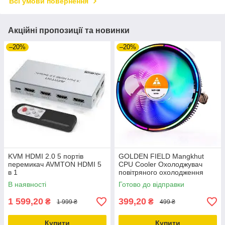
Всі умови повернення
Акційні пропозиції та новинки
–20%
–20%
KVM HDMI 2.0 5 портів
GOLDEN FIELD Mangkhut
перемикач AVMTON HDMI 5
CPU Cooler Охолоджувач
в 1
повітряного охолодження
процесора з вентилятором
В наявності
Готово до відправки
RGB Радіатор
1 599,20
399,20
₴
₴
1 999 ₴
499 ₴
Купити
Купити