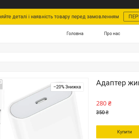
няйте деталі і наявність товару перед замовленням
ПЕР
Головна
Про нас
Адаптер жи
–20%
280 ₴
350 ₴
Купити