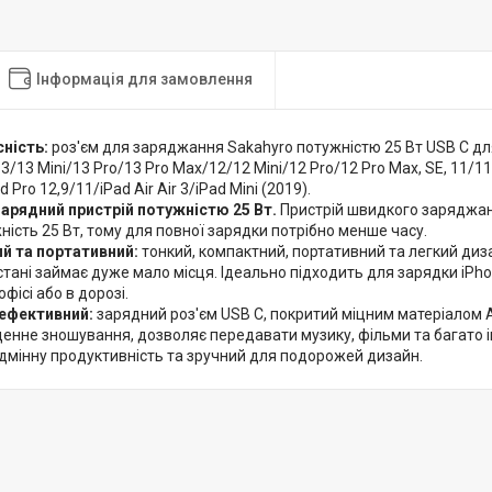
Інформація для замовлення
ність:
роз'єм для заряджання Sakahyro потужністю 25 Вт USB C для
3/13 Mini/13 Pro/13 Pro Max/12/12 Mini/12 Pro/12 Pro Max, SE, 11/1
 Pro 12,9/11/iPad Air Air 3/iPad Mini (2019).
арядний пристрій потужністю 25 Вт.
Пристрій швидкого заряджа
ність 25 Вт, тому для повної зарядки потрібно менше часу.
й та портативний:
тонкий, компактний, портативний та легкий диза
тані займає дуже мало місця. Ідеально підходить для зарядки iPho
офісі або в дорозі.
 ефективний:
зарядний роз'єм USB C, покритий міцним матеріалом 
нне зношування, дозволяє передавати музику, фільми та багато ін
ідмінну продуктивність та зручний для подорожей дизайн.