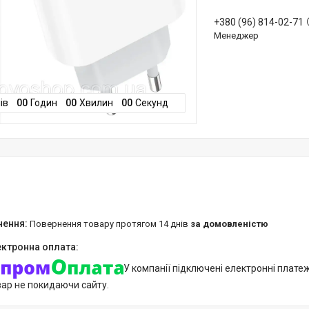
+380 (96) 814-02-71
Менеджер
ів
0
0
Годин
0
0
Хвилин
0
0
Секунд
повернення товару протягом 14 днів
за домовленістю
У компанії підключені електронні плате
вар не покидаючи сайту.