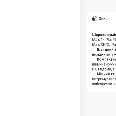
Опис
Широка суміс
Max/14 Plus/1
Max/XR/X, iPad
Швидкий з
вихідну потуж
Компактни
ввімкненому с
Plus вдома, в 
Міцний та
витримує щоде
забезпечує в