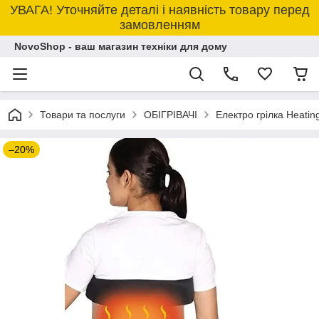
УВАГА! Уточняйте деталі і наявність товару перед
замовленням
NovoShop - ваш магазин техніки для дому
Товари та послуги
ОБІГРІВАЧІ
Eлектро грілка Heatin
–20%