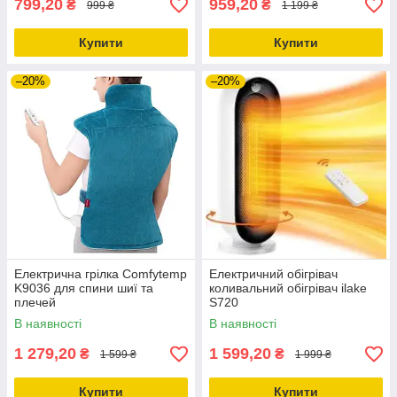
799,20
959,20
₴
₴
999 ₴
1 199 ₴
Купити
Купити
–20%
–20%
Електрична грілка Comfytemp
Електричний обігрівач
K9036 для спини шиї та
коливальний обігрівач ilake
плечей
S720
В наявності
В наявності
1 279,20
1 599,20
₴
₴
1 599 ₴
1 999 ₴
Купити
Купити