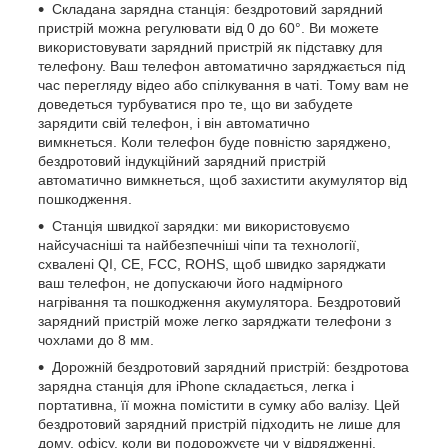
Складана зарядна станція: бездротовий зарядний
пристрій можна регулювати від 0 до 60°. Ви можете
використовувати зарядний пристрій як підставку для
телефону. Ваш телефон автоматично заряджається під
час перегляду відео або спілкування в чаті. Тому вам не
доведеться турбуватися про те, що ви забудете
зарядити свій телефон, і він автоматично
вимкнеться. Коли телефон буде повністю заряджено,
бездротовий індукційний зарядний пристрій
автоматично вимкнеться, щоб захистити акумулятор від
пошкодження.
Станція швидкої зарядки: ми використовуємо
найсучасніші та найбезпечніші чіпи та технології,
схвалені QI, CE, FCC, ROHS, щоб швидко заряджати
ваш телефон, не допускаючи його надмірного
нагрівання та пошкодження акумулятора. Бездротовий
зарядний пристрій може легко заряджати телефони з
чохлами до 8 мм.
Дорожній бездротовий зарядний пристрій: бездротова
зарядна станція для iPhone складається, легка і
портативна, її можна помістити в сумку або валізу. Цей
бездротовий зарядний пристрій підходить не лише для
дому, офісу, коли ви подорожуєте чи у відрядженні.