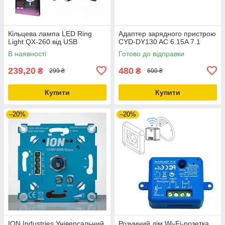
Кільцева лампа LED Ring
Адаптер зарядного пристрою
Light QX-260 від USB
CYD-DY130 AC 6.15A 7.1
В наявності
Готово до відправки
239,20
480
₴
₴
299 ₴
600 ₴
Купити
Купити
–20%
–20%
ION Industries Універсальний
Розумний дім Wi-Fi-розетка