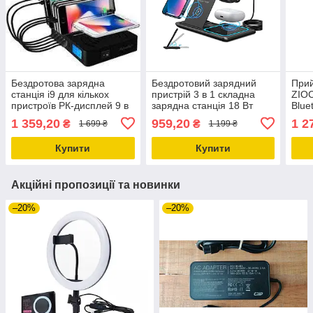
Бездротова зарядна
Бездротовий зарядний
При
станція i9 для кількох
пристрій 3 в 1 складна
ZIO
пристроїв РК-дисплей 9 в
зарядна станція 18 Вт
Blue
1 Док-станція швидкого
сумісна з apple
ауді
1 359,20
959,20
1 2
₴
₴
1 699 ₴
1 199 ₴
заряджання
Купити
Купити
Акційні пропозиції та новинки
–20%
–20%