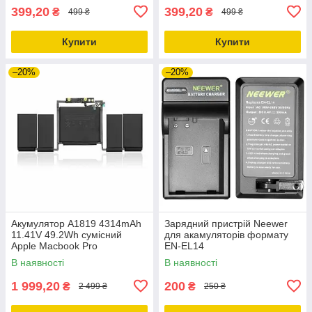
399,20
399,20
₴
₴
499 ₴
499 ₴
Купити
Купити
–20%
–20%
Акумулятор A1819 4314mAh
Зарядний пристрій Neewer
11.41V 49.2Wh сумісний
для акамуляторів формату
Apple Macbook Pro
EN-EL14
В наявності
В наявності
1 999,20
200
₴
₴
2 499 ₴
250 ₴