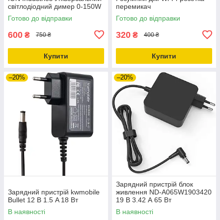
світлодіодний димер 0-150W
перемикач
Готово до відправки
Готово до відправки
600
320
₴
₴
750 ₴
400 ₴
Купити
Купити
–20%
–20%
Зарядний пристрій блок
Зарядний пристрій kwmobile
живлення ND-A065W1903420
Bullet 12 В 1.5 A 18 Вт
19 В 3.42 А 65 Вт
В наявності
В наявності