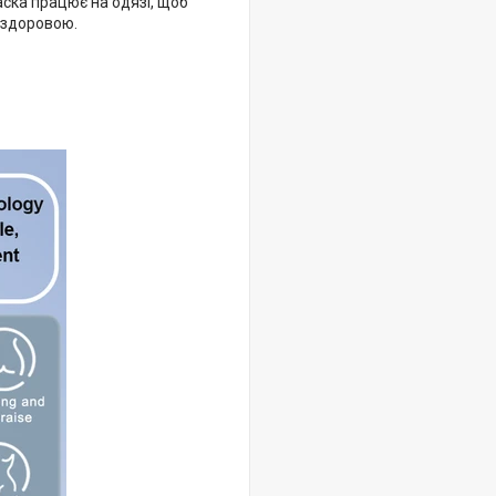
аска працює на одязі, щоб
а здоровою.