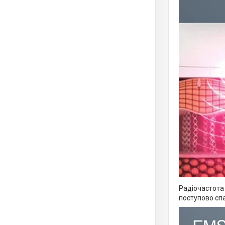
Радіочастота 
поступово спа