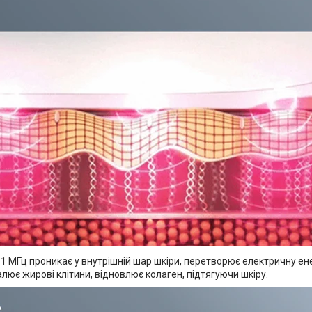
1 МГц проникає у внутрішній шар шкіри, перетворює електричну ене
лює жирові клітини, відновлює колаген, підтягуючи шкіру.