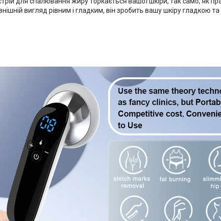
трій для спалювання жиру торкається вашої шкіри, так само, як пр
нішній вигляд рівним і гладким, він зробить вашу шкіру гладкою т