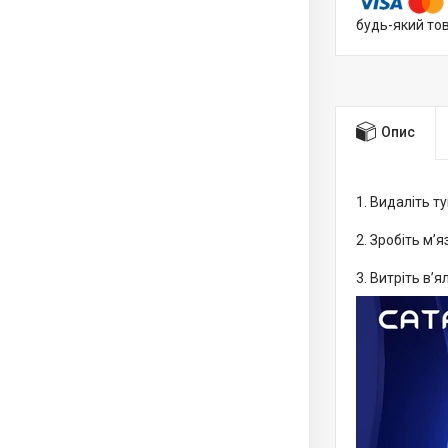
будь-який то
Опис
1. Видаліть т
2. Зробіть м’
3. Витріть в’я