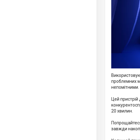
Використовую
проблемних мі
непомітними.
Цей пристрій 
конкурентосп
20 хвилин.
Попрощайтеся 
завжди накопи