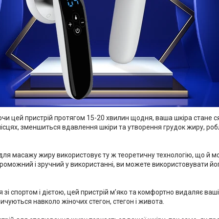
чи цей пристрій протягом 15-20 хвилин щодня, ваша шкіра стане 
сцях, зменшиться вдавлення шкіри та утворення грудок жиру, робл
для масажу жиру використовує ту ж теоретичну технологію, що й мод
роможний і зручний у використанні, ви можете використовувати й
зі спортом і дієтою, цей пристрій м’яко та комфортно видаляє ваші 
чуються навколо жіночих стегон, стегон і живота.