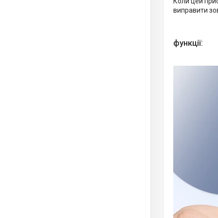
Коли цей прис
виправити зов
функції: