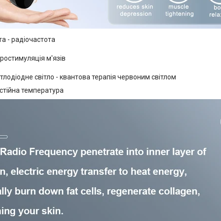
та - радіочастота
тростимуляція м'язів
ітлодіодне світло - квантова терапія червоним світлом
остійна температура