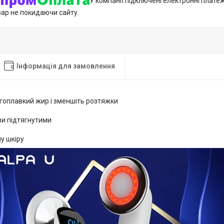
У компанії підключені електронні плате
вар не покидаючи сайту.
Інформація для замовлення
угоплавкий жир і зменшіть розтяжки
язи підтягнутими
лу шкіру