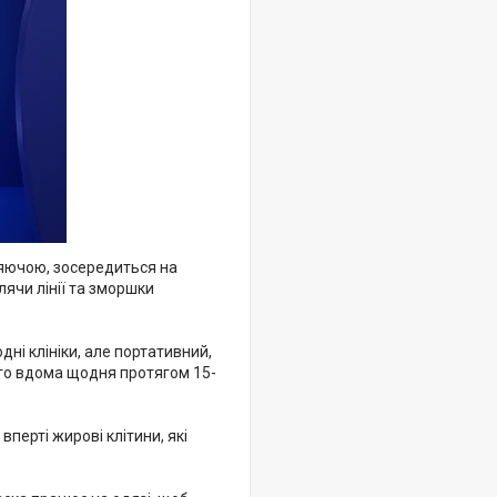
сяючою, зосередиться на
ячи лінії та зморшки
ні клініки, але портативний,
ого вдома щодня протягом 15-
вперті жирові клітини, які