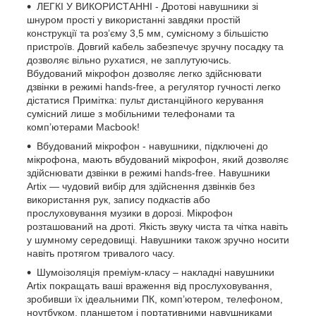
ЛЕГКІ У ВИКОРИСТАННІ - Дротові навушники зі
шнуром прості у використанні завдяки простій
конструкції та роз’єму 3,5 мм, сумісному з більшістю
пристроїв. Довгий кабель забезпечує зручну посадку та
дозволяє вільно рухатися, не заплутуючись.
Вбудований мікрофон дозволяє легко здійснювати
дзвінки в режимі hands-free, а регулятор гучності легко
дістатися Примітка: пульт дистанційного керування
сумісний лише з мобільними телефонами та
комп’ютерами Macbook!
Вбудований мікрофон - навушники, підключені до
мікрофона, мають вбудований мікрофон, який дозволяє
здійснювати дзвінки в режимі hands-free. Навушники
Artix — чудовий вибір для здійснення дзвінків без
використання рук, запису подкастів або
прослуховування музики в дорозі. Мікрофон
розташований на дроті. Якість звуку чиста та чітка навіть
у шумному середовищі. Навушники також зручно носити
навіть протягом тривалого часу.
Шумоізоляція преміум-класу – накладні навушники
Artix покращать ваші враження від прослуховування,
зробивши їх ідеальними ПК, комп’ютером, телефоном,
ноутбуком, планшетом і портативними навушниками