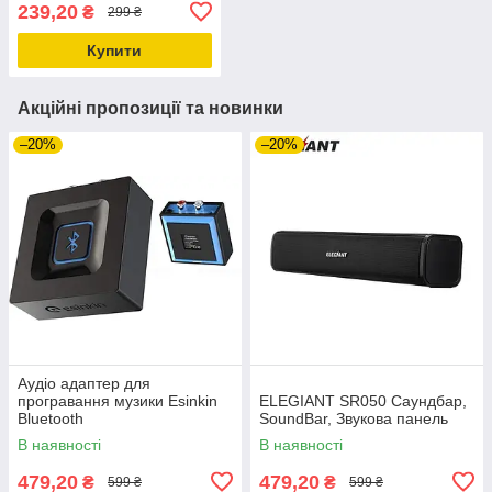
USB C
239,20
₴
299 ₴
Купити
Акційні пропозиції та новинки
–20%
–20%
Аудіо адаптер для
програвання музики Esinkin
ELEGIANT SR050 Саундбар,
Bluetooth
SoundBar, Звукова панель
В наявності
В наявності
479,20
479,20
₴
₴
599 ₴
599 ₴