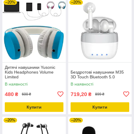
–20%
–20%
Дитячі навушники Yusonic
Kids Headphones Volume
Бездротові навушники M35
Limited
3D Touch Bluetooth 5.0
В наявності
В наявності
480
719,20
₴
₴
600 ₴
899 ₴
Купити
Купити
–20%
–20%