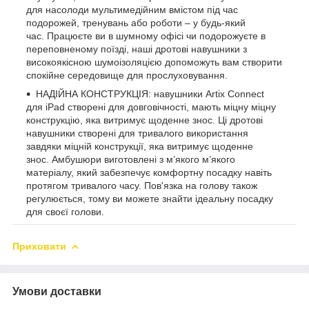
для насолоди мультимедійним вмістом під час
подорожей, тренувань або роботи – у будь-який
час. Працюєте ви в шумному офісі чи подорожуєте в
переповненому поїзді, наші дротові навушники з
високоякісною шумоізоляцією допоможуть вам створити
спокійне середовище для прослуховування.
НАДІЙНА КОНСТРУКЦІЯ: навушники Artix Connect
для iPad створені для довговічності, мають міцну міцну
конструкцію, яка витримує щоденне знос. Ці дротові
навушники створені для тривалого використання
завдяки міцній конструкції, яка витримує щоденне
знос. Амбушюри виготовлені з м’якого м’якого
матеріалу, який забезпечує комфортну посадку навіть
протягом тривалого часу. Пов'язка на голову також
регулюється, тому ви можете знайти ідеальну посадку
для своєї голови.
Приховати
Умови доставки