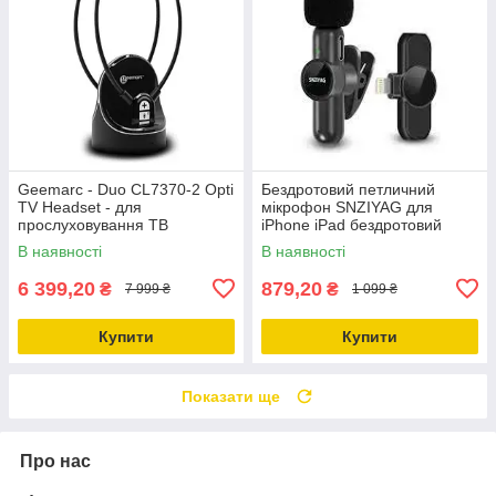
Geemarc - Duo CL7370-2 Opti
Бездротовий петличний
TV Headset - для
мікрофон SNZIYAG для
прослуховування ТВ
iPhone iPad бездротовий
мікрофон Plug-Play
В наявності
В наявності
6 399,20
879,20
₴
₴
7 999 ₴
1 099 ₴
Купити
Купити
Показати ще
Про нас