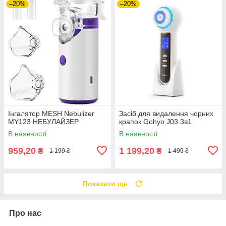
–20%
–20%
Інгалятор MESH Nebulizer
Засіб для видалення чорних
MY123 НЕБУЛАЙЗЕР
крапок Gohyo J03 3в1
В наявності
В наявності
959,20
1 199,20
₴
₴
1 199 ₴
1 499 ₴
Показати ще
Про нас