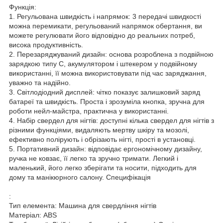
Функція:
1. Регульована швидкість і напрямок: 3 передачі швидкості
можна перемикати, регульований напрямок обертання, ви
можете регулювати його відповідно до реальних потреб,
висока продуктивність.
2. Перезаряджуваний дизайн: основа розроблена з подвійною
зарядкою типу C, акумулятором і штекером у подвійному
використанні, її можна використовувати під час заряджання,
уважно та надійно.
3. Світлодіодний дисплей: чітко показує залишковий заряд
батареї та швидкість. Проста і зрозуміла кнопка, зручна для
роботи нейл-майстра, практична у використанні.
4. Набір свердел для нігтів: доступні кілька свердел для нігтів з
різними функціями, видаляють мертву шкіру та мозолі,
ефективно полірують і обрізають нігті, прості в установці.
5. Портативний дизайн: відповідає ергономічному дизайну,
ручка не ковзає, її легко та зручно тримати. Легкий і
маленький, його легко зберігати та носити, підходить для
дому та манікюрного салону. Специфікація
:
Тип елемента: Машина для свердління нігтів
Матеріал: ABS