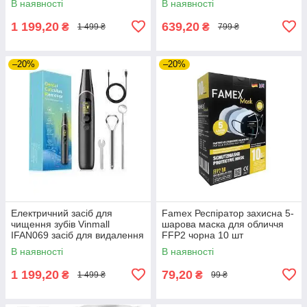
В наявності
В наявності
1 199,20
639,20
₴
₴
1 499 ₴
799 ₴
–20%
–20%
Електричний засіб для
Famex Респіратор захисна 5-
чищення зубів Vinmall
шарова маска для обличчя
IFAN069 засіб для видалення
FFP2 чорна 10 шт
зубного каменю
В наявності
В наявності
1 199,20
79,20
₴
₴
1 499 ₴
99 ₴