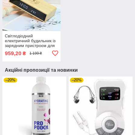
Світлодіодний
електричний будильник із
зарядним пристроєм для
телефону 5 Вт YC-9091-J
959,20
₴
1 199 ₴
Акційні пропозиції та новинки
–20%
–20%