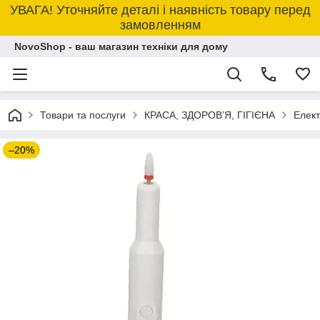
УВАГА! Уточняйте деталі і наявність товару перед
замовленням
NovoShop - ваш магазин техніки для дому
Товари та послуги
КРАСА, ЗДОРОВ’Я, ГІГІЄНА
Елект
–20%