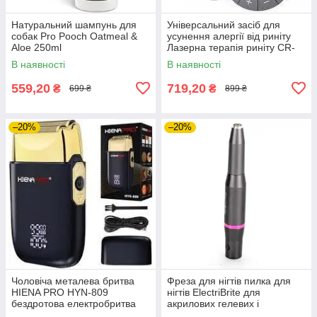
Натуральний шампунь для
Універсальний засіб для
собак Pro Pooch Oatmeal &
усунення алергії від риніту
Aloe 250ml
Лазерна терапія риніту CR-
912
В наявності
В наявності
559,20
719,20
₴
₴
699 ₴
899 ₴
–20%
–20%
Чоловіча металева бритва
Фреза для нігтів пилка для
HIENA PRO HYN-809
нігтів ElectriBrite для
бездротова електробритва
акрилових гелевих і
натуральних нігтів