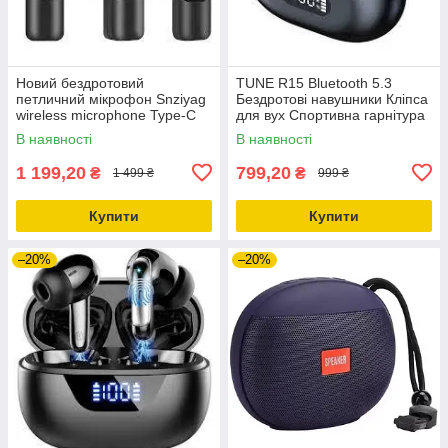
Новий бездротовий
TUNE R15 Bluetooth 5.3
петличний мікрофон Snziyag
Бездротові навушники Кліпса
wireless microphone Type-C
для вух Спортивна гарнітура
В наявності
В наявності
1 199,20
799,20
₴
₴
1 499 ₴
999 ₴
Купити
Купити
–20%
–20%