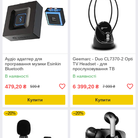
Аудіо адаптер для
Geemarc - Duo CL7370-2 Opti
програвання музики Esinkin
TV Headset - для
Bluetooth
прослуховування ТВ
В наявності
В наявності
479,20
6 399,20
₴
₴
599 ₴
7 999 ₴
Купити
Купити
–20%
–20%