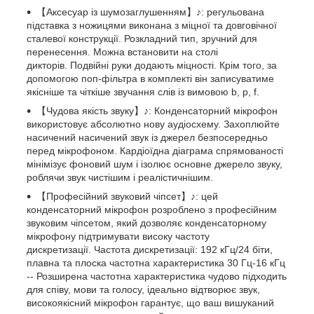
【Аксесуар із шумозаглушенням】♪: регульована
підставка з ножицями виконана з міцної та довговічної
сталевої конструкції. Розкладний тип, зручний для
перенесення. Можна встановити на столі
дикторів. Подвійні руки додають міцності. Крім того, за
допомогою поп-фільтра в комплекті він записуватиме
якісніше та чіткіше звучання слів із вимовою b, p, f.
【Чудова якість звуку】♪: Конденсаторний мікрофон
використовує абсолютно нову аудіосхему. Захоплюйте
насичений насичений звук із джерел безпосередньо
перед мікрофоном. Кардіоїдна діаграма спрямованості
мінімізує фоновий шум і ізолює основне джерело звуку,
роблячи звук чистішим і реалістичнішим.
【Професійний звуковий чіпсет】♪: цей
конденсаторний мікрофон розроблено з професійним
звуковим чіпсетом, який дозволяє конденсаторному
мікрофону підтримувати високу частоту
дискретизації. Частота дискретизації: 192 кГц/24 біти,
плавна та плоска частотна характеристика 30 Гц-16 кГц
-- Розширена частотна характеристика чудово підходить
для співу, мови та голосу, ідеально відтворює звук,
високоякісний мікрофон гарантує, що ваш вишуканий