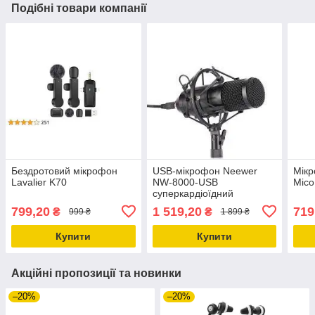
Подібні товари компанії
Бездротовий мікрофон
USB-мікрофон Neewer
Мікр
Lavalier K70
NW-8000-USB
Mic
суперкардіоїдний
конденсаторний мікрофон
799,20
1 519,20
719
₴
₴
999 ₴
1 899 ₴
Купити
Купити
Акційні пропозиції та новинки
–20%
–20%