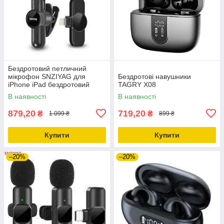
Бездротовий петличний
мікрофон SNZIYAG для
Бездротові навушники
iPhone iPad бездротовий
TAGRY X08
мікрофон Plug-Play
В наявності
В наявності
879,20
719,20
₴
₴
1 099 ₴
899 ₴
Купити
Купити
–20%
–20%