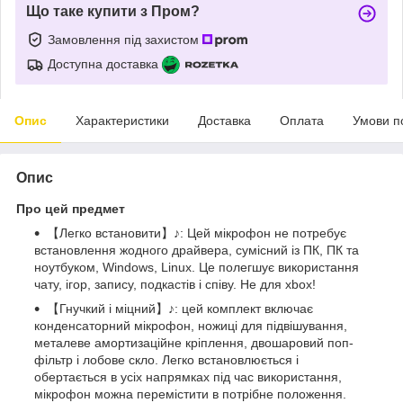
Що таке купити з Пром?
Замовлення під захистом
Доступна доставка
Опис
Характеристики
Доставка
Оплата
Умови п
Опис
Про цей предмет
【Легко встановити】♪: Цей мікрофон не потребує
встановлення жодного драйвера, сумісний із ПК, ПК та
ноутбуком, Windows, Linux. Це полегшує використання
чату, ігор, запису, подкастів і співу. Не для xbox!
【Гнучкий і міцний】♪: цей комплект включає
конденсаторний мікрофон, ножиці для підвішування,
металеве амортизаційне кріплення, двошаровий поп-
фільтр і лобове скло. Легко встановлюється і
обертається в усіх напрямках під час використання,
мікрофон можна перемістити в потрібне положення.