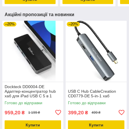
Акційні пропозиції та новинки
–20%
–20%
Dockteck DD0004-DE
Адаптер-концентратор hub
USB C Hub CableCreation
хаб для iPad USB C 5 в 1
CD0779-DE 5-in-1 хаб
Готово до відправки
Готово до відправки
959,20
399,20
₴
₴
1 199 ₴
499 ₴
Купити
Купити