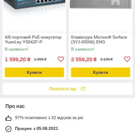
4/6-портовий PoE-комутатор
Клавіатура Microsoft Surface
YuanLey YS042F-P
(3YJ-00006) ENG
В наявності
В наявності
1 599,20
2 559,20
₴
₴
1 999 ₴
3 199 ₴
Купити
Купити
Показати ще
Про нас
97% позитивних з 32 відгуків за рік
Працює з 05.08.2021