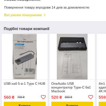
Повернення товару впродовж 14 днів за домовленістю
Всі умови повернення
Подібні товари компанії
USB-хаб 5-в-1 Type C HUB
OneAudio USB
4in1
концентратор Type-C 6в1
адап
Macbook
4K 
560
520
559
₴
₴
700 ₴
650 ₴
Купити
Купити