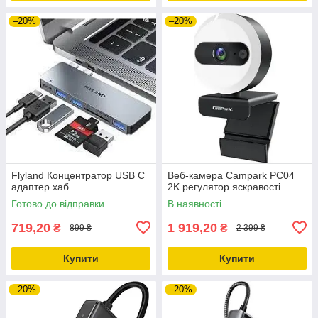
–20%
–20%
Flyland Концентратор USB C
Веб-камера Campark PC04
адаптер хаб
2K регулятор яскравості
Готово до відправки
В наявності
719,20
1 919,20
₴
₴
899 ₴
2 399 ₴
Купити
Купити
–20%
–20%