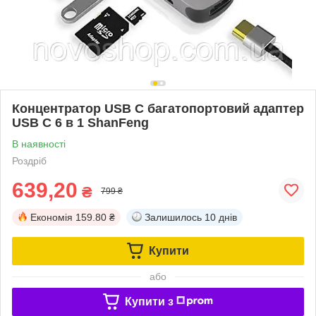
Концентратор USB C багатопортовий адаптер
USB C 6 в 1 ShanFeng
В наявності
Роздріб
639,20
₴
799 ₴
Економія
159.80 ₴
Залишилось
10 днів
Купити
або
Купити з