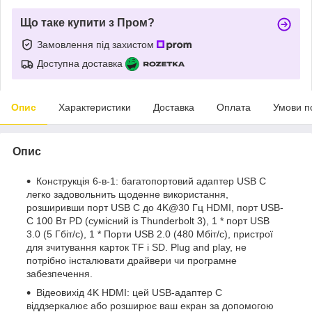
Що таке купити з Пром?
Замовлення під захистом
Доступна доставка
Опис
Характеристики
Доставка
Оплата
Умови п
Опис
Конструкція 6-в-1: багатопортовий адаптер USB C
легко задовольнить щоденне використання,
розширивши порт USB C до 4K@30 Гц HDMI, порт USB-
C 100 Вт PD (сумісний із Thunderbolt 3), 1 * порт USB
3.0 (5 Гбіт/с), 1 * Порти USB 2.0 (480 Мбіт/с), пристрої
для зчитування карток TF і SD. Plug and play, не
потрібно інсталювати драйвери чи програмне
забезпечення.
Відеовихід 4K HDMI: цей USB-адаптер C
віддзеркалює або розширює ваш екран за допомогою