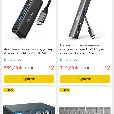
Багатопортовий адаптер
4in1 багатопортовий адаптер
концентратора USB C док-
iDsonix USB-C з 4K HDMI
станція Dockteck 5 в 1
dd0001-de
В наявності
В наявності
559,20
719,20
₴
₴
699 ₴
899 ₴
Купити
Купити
–20%
–20%