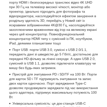
порту HDMI і безпосередньо транслює відео 4K UHD
при 30 Гц на телевізор високої чіткості, монітор або
проектор, ідеально підходить для фотографа та
відеоредактора; насолоджуйтеся ефектом занурення в
роздільну здатність 3D, перейдіть у Новий світ із
яскравими зображеннями 4K@30 Гц, насолоджуйтеся
захоплюючими враженнями від ігор на великому екрані
через цей концентратор. Повнофункціональний
концентратор HDMI типу c сумісний із ПК, ноутбуком,
iPad, деякими планшетами тощо
Порт USB: порти USB 3.0, сумісні з USB 2.0/1.1,
передають дані зі швидкістю до 5 Гбіт/с, достатньою для
передачі HD-фільму за лічені секунди. А один USB 2.0,
сумісний із USB 1.1, дозволяє підключати клавіатуру чи
мишу без будь-яких затримок.
Пристрій для зчитування PD і SD/TF на 100 Вт: Порти
для карток SD і TF підтримують зчитування та запис
двох карток одночасно. Порт заряджання Type-C
дозволяє продовжувати заряджати під час використання
цього адаптера, підтримує максимальну потужність 100
Вт.
Універсальна сумісність: ця док-станція USB-C