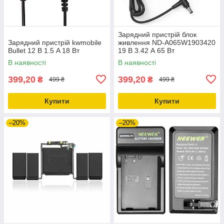
Зарядний пристрій блок
Зарядний пристрій kwmobile
живлення ND-A065W1903420
Bullet 12 В 1.5 A 18 Вт
19 В 3.42 А 65 Вт
В наявності
В наявності
399,20
399,20
₴
₴
499 ₴
499 ₴
Купити
Купити
–20%
–20%