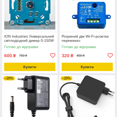
ION Industries Універсальний
Розумний дім Wi-Fi-розетка
світлодіодний димер 0-150W
перемикач
Готово до відправки
Готово до відправки
600
320
₴
₴
750 ₴
400 ₴
Купити
Купити
–20%
–20%