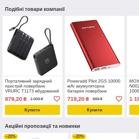
Подібні товари компанії
Портативний зарядний
Poweradd Pilot 2GS 10000
MOX
пристрій повербанк
мАг акумуляторна
N002
VRURC T1173 вбудований
батарея повербанк
1000
кабель 10000mAh
18 W
879,20
719,20
1 1
₴
₴
1 099 ₴
899 ₴
акум
Купити
Купити
Акційні пропозиції та новинки
–20%
–20%