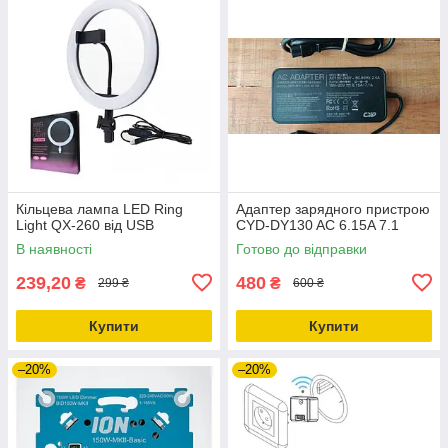
Кільцева лампа LED Ring
Адаптер зарядного пристрою
Light QX-260 від USB
CYD-DY130 AC 6.15A 7.1
В наявності
Готово до відправки
239,20
480
₴
₴
299 ₴
600 ₴
Купити
Купити
–20%
–20%