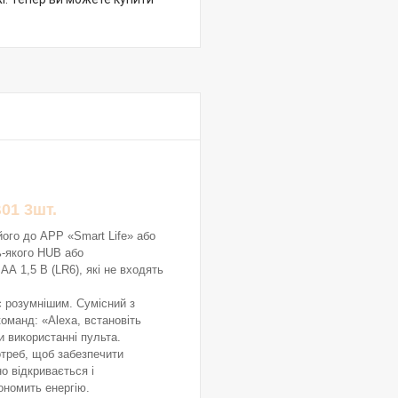
01 3шт.
ого до APP «Smart Life» або
ь-якого HUB або
А 1,5 В (LR6), які не входять
є розумнішим. Сумісний з
оманд: «Alexa, встановіть
и використанні пульта.
отреб, щоб забезпечити
о відкривається і
ономить енергію.