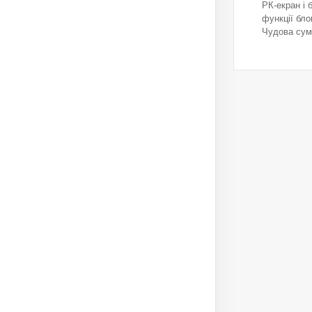
РК-екран і 
функції бло
Чудова сум