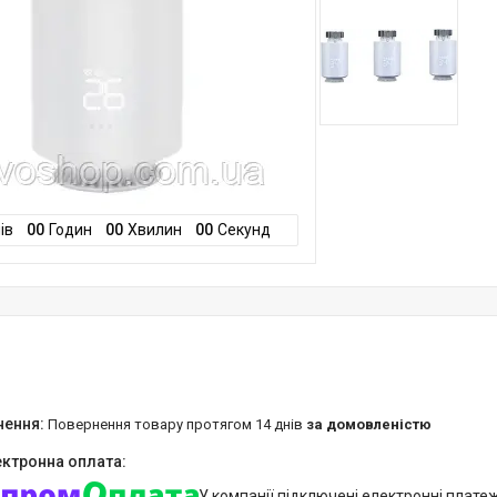
ів
0
0
Годин
0
0
Хвилин
0
0
Секунд
повернення товару протягом 14 днів
за домовленістю
У компанії підключені електронні плате