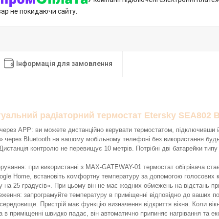
вар не покидаючи сайту.
Інформація для замовлення
туальний радіаторний термостат Etersky SEA802 B
 через APP: ви можете дистанційно керувати термостатом, підключивши й
» через Bluetooth на вашому мобільному телефоні без використання буд
станція контролю не перевищує 10 метрів. Потрібні дві батарейки типу А
ерування: при використанні з MAX-GATEWAY-01 термостат обігрівача ста
ogle Home, встановіть комфортну температуру за допомогою голосових к
 на 25 градусів». При цьому він не має жодних обмежень на відстань пр
еження: запрограмуйте температуру в приміщенні відповідно до ваших п
ередовище. Пристрій має функцію визначення відкриття вікна. Коли вікн
 в приміщенні швидко падає, він автоматично припиняє нагрівання та ек