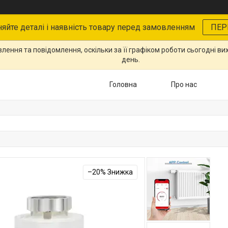
няйте деталі і наявність товару перед замовленням
ПЕР
ення та повідомлення, оскільки за її графіком роботи сьогодні в
день.
Головна
Про нас
–20%