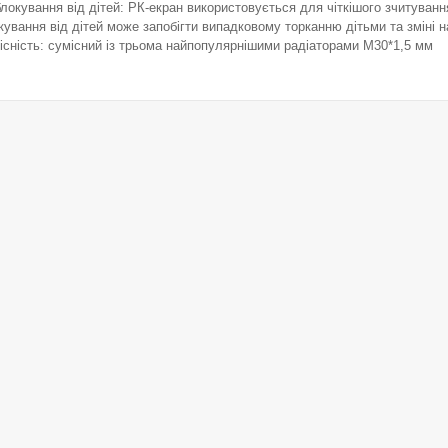
блокування від дітей: РК-екран використовується для чіткішого зчитуванн
кування від дітей може запобігти випадковому торканню дітьми та зміні 
існість: сумісний із трьома найпопулярнішими радіаторами M30*1,5 мм