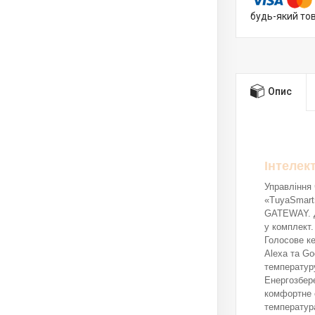
будь-який то
Опис
Інтелек
Управління
«TuyaSmart
GATEWAY. Ди
у комплект.
Голосове к
Alexa та Go
температуру
Енергозбер
комфортне с
температура