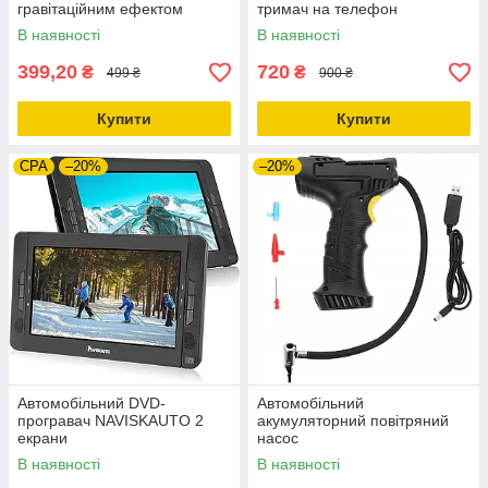
гравітаційним ефектом
тримач на телефон
LP130
В наявності
В наявності
399,20
720
₴
₴
499 ₴
900 ₴
Купити
Купити
CPA
–20%
–20%
Автомобільний DVD-
Автомобільний
програвач NAVISKAUTO 2
акумуляторний повітряний
екрани
насос
В наявності
В наявності