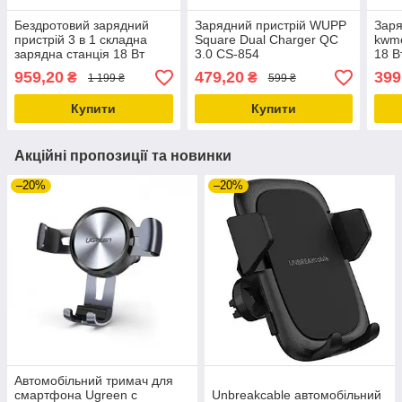
Бездротовий зарядний
Зарядний пристрій WUPP
Заря
пристрій 3 в 1 складна
Square Dual Charger QC
kwmo
зарядна станція 18 Вт
3.0 CS-854
18 В
сумісна з apple
959,20
479,20
399
₴
₴
1 199 ₴
599 ₴
Купити
Купити
Акційні пропозиції та новинки
–20%
–20%
Автомобільний тримач для
смартфона Ugreen c
Unbreakcable автомобільний