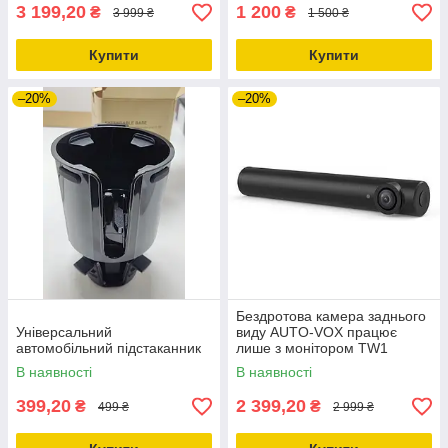
3 199,20
1 200
₴
₴
3 999 ₴
1 500 ₴
Купити
Купити
–20%
–20%
Бездротова камера заднього
Універсальний
виду AUTO-VOX працює
автомобільний підстаканник
лише з монітором TW1
В наявності
В наявності
399,20
2 399,20
₴
₴
499 ₴
2 999 ₴