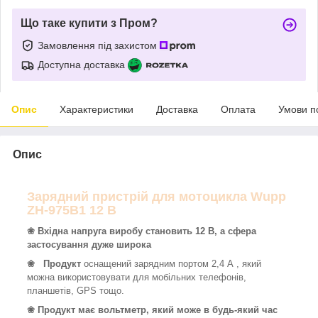
Що таке купити з Пром?
Замовлення під захистом
Доступна доставка
Опис
Характеристики
Доставка
Оплата
Умови п
Опис
Зарядний пристрій для мотоцикла Wupp
ZH-975B1 12 В
❀ Вхідна напруга виробу становить 12 В, а сфера
застосування дуже широка
❀
Продукт
оснащений зарядним портом 2,4 А , який
можна використовувати для мобільних телефонів,
планшетів, GPS тощо.
❀ Продукт має вольтметр, який може в будь-який час