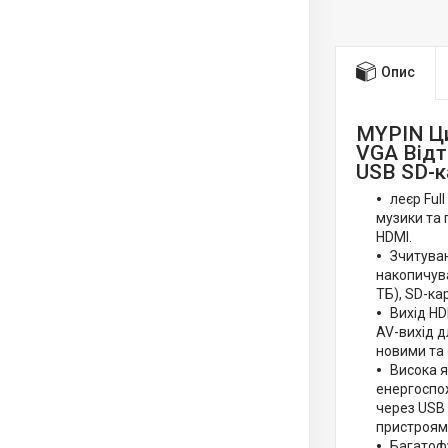
Опис
MYPIN Ци
VGA Відт
USB SD-к
леєр Ful
музики та 
HDMI.
Зчитуван
накопичува
ТБ), SD-ка
Вихід HD
AV-вихід д
новими та 
Висока я
енергоспож
через USB 
пристроями
Багатофу