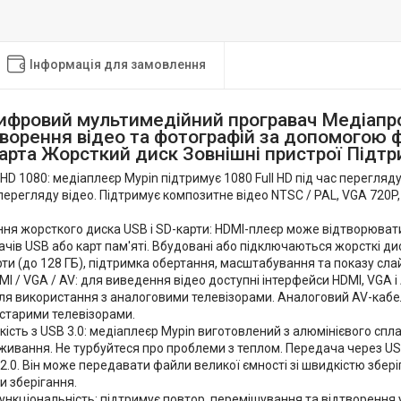
Інформація для замовлення
фровий мультимедійний програвач Медіапр
ворення відео та фотографій за допомогою 
арта Жорсткий диск Зовнішні пристрої Підтр
l HD 1080: медіаплеєр Mypin підтримує 1080 Full HD під час перегля
перегляду відео. Підтримує композитне відео NTSC / PAL, VGA 720P, в
ня жорсткого диска USB і SD-карти: HDMI-плеєр може відтворюват
чів USB або карт пам'яті. Вбудовані або підключаються жорсткі диск
рти (до 128 ГБ), підтримка обертання, масштабування та показу слай
MI / VGA / AV: для виведення відео доступні інтерфейси HDMI, VGA і
ля використання з аналоговими телевізорами. Аналоговий AV-кабел
старими телевізорами.
кість з USB 3.0: медіаплеєр Mypin виготовлений з алюмінієвого спл
ивання. Не турбуйтеся про проблеми з теплом. Передача через USB
2.0. Він може передавати файли великої ємності зі швидкістю збер
 зберігання.
нкціональність: підтримує повтор, перемішування та відтворення 