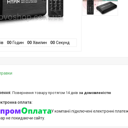
ів
0
0
Годин
0
0
Хвилин
0
0
Секунд
дправки
повернення товару протягом 14 днів
за домовленістю
У компанії підключені електронні плате
вар не покидаючи сайту.