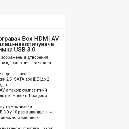
огравач Box HDMI AV
флеш-накопичувача
имка USB 3.0
ду зображень, відтворення
ихід відео високої чіткості
и відео з флеш-
и 2,5" SATA або IDE (до 2
дів.
 AV. а також композитний
ь в комплекті. Працює з
аву та має низьке
 3.0 у 10 разів швидша, ніж
ігання, встановленою
у вказаному порядку. Також